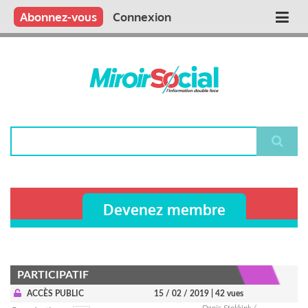
Aller
Qui sommes nous ?
Vous publiez
Nous publions
Contactez-nous
Abonnez-vous
Connexion
Main
au
contenu
navigation
principal
Rechercher
Devenez membre
PARTICIPATIF
ACCÈS PUBLIC
15 / 02 / 2019
| 42 vues
Denis Stokkink /