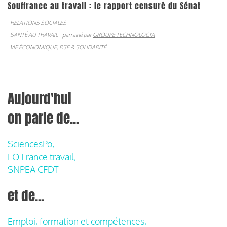
Souffrance au travail : le rapport censuré du Sénat
RELATIONS SOCIALES
SANTÉ AU TRAVAIL
parrainé par
GROUPE TECHNOLOGIA
VIE ÉCONOMIQUE, RSE & SOLIDARITÉ
Aujourd'hui
on parle de...
SciencesPo,
FO France travail,
SNPEA CFDT
et de...
Emploi, formation et compétences,