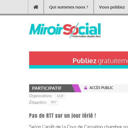
Aller
Qui sommes nous ?
Vous publiez
Main
au
contenu
navigation
principal
Publiez
gratuiteme
PARTICIPATIF
ACCÈS PUBLIC
Organisations
GMF
Étiquettes
RTT
Pas de RTT sur un jour férié !
Selon l’arrêt de la Cour de Cassation chambre soci