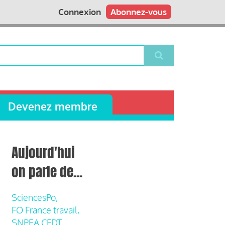
Connexion
Abonnez-vous
Devenez membre
Aujourd'hui
on parle de...
SciencesPo,
FO France travail,
SNPEA CFDT