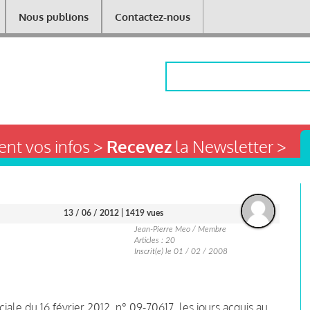
Nous publions
Contactez-nous
Rechercher
nt vos infos >
Recevez
la Newsletter >
13 / 06 / 2012
| 1419 vues
Jean-Pierre Meo / Membre
Articles : 20
Inscrit(e) le 01 / 02 / 2008
ale du 16 février 2012, n° 09-70617, les jours acquis au