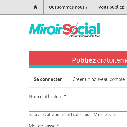
Aller
Qui sommes nous ?
Vous publiez
Main
au
contenu
navigation
principal
Publiez
gratuiteme
Se connecter
(onglet actif)
Créer un nouveau compte
Primary
tabs
Nom d'utilisateur
Saisissez votre nom d'utilisateur pour Miroir Social.
Mot de passe