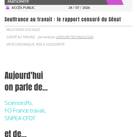
PARTICIPATIF
ACCÈS PUBLIC
24 / 07 / 2026
Souffrance au travail : le rapport censuré du Sénat
RELATIONS SOCIALES
SANTÉ AU TRAVAIL
parrainé par
GROUPE TECHNOLOGIA
VIE ÉCONOMIQUE, RSE & SOLIDARITÉ
Aujourd'hui
on parle de...
SciencesPo,
FO France travail,
SNPEA CFDT
et de...