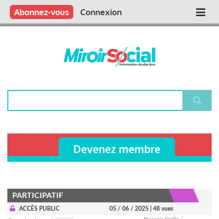
Aller
Qui sommes nous ?
Vous publiez
Nous publions
Contactez-nous
Abonnez-vous
Connexion
Main
au
contenu
navigation
principal
Rechercher
Devenez membre
PARTICIPATIF
ACCÈS PUBLIC
05 / 06 / 2025
| 48 vues
François Ecalle /