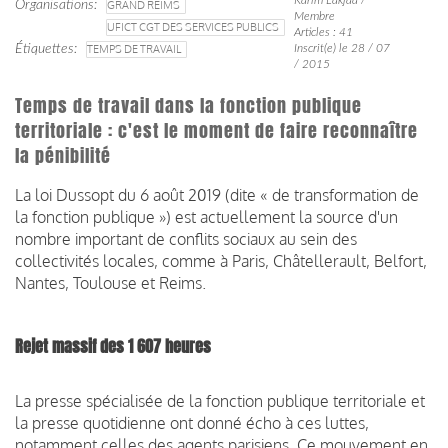
Organisations
GRAND REIMS
Membre
UFICT CGT DES SERVICES PUBLICS
Articles : 41
Étiquettes
TEMPS DE TRAVAIL
Inscrit(e) le 28 / 07
/ 2015
Temps de travail dans la fonction publique
territoriale : c'est le moment de faire reconnaître
la pénibilité
La loi Dussopt du 6 août 2019 (dite « de transformation de
la fonction publique ») est actuellement la source d'un
nombre important de conflits sociaux au sein des
collectivités locales, comme à Paris, Châtellerault, Belfort,
Nantes, Toulouse et Reims.
Rejet massif des 1 607 heures
La presse spécialisée de la fonction publique territoriale et
la presse quotidienne ont donné écho à ces luttes,
notamment celles des agents parisiens.
Ce mouvement en