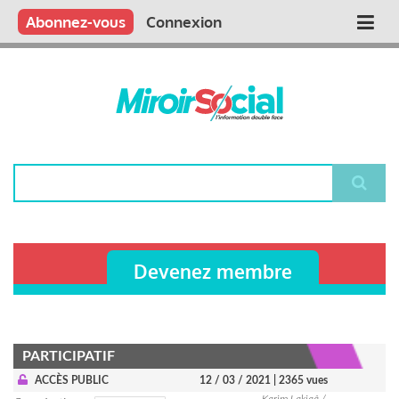
Aller
Qui sommes nous ?
Vous publiez
Nous publions
Contactez-nous
Abonnez-vous
Connexion
Main
au
contenu
navigation
principal
Rechercher
Devenez membre
PARTICIPATIF
ACCÈS PUBLIC
12 / 03 / 2021
| 2365 vues
Karim Lakjaâ /