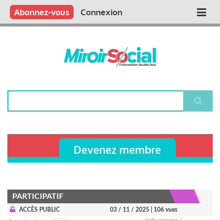
Aller
Qui sommes nous ?
Vous publiez
Nous publions
Contactez-nous
Abonnez-vous
Connexion
Main
au
contenu
navigation
principal
Rechercher
Devenez membre
PARTICIPATIF
ACCÈS PUBLIC
03 / 11 / 2025
| 106 vues
Jacky Lesueur /