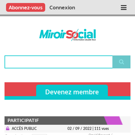
Aller
Qui sommes nous ?
Vous publiez
Nous publions
Contactez-nous
Abonnez-vous
Connexion
Main
au
contenu
navigation
principal
Rechercher
Devenez membre
PARTICIPATIF
ACCÈS PUBLIC
02 / 09 / 2022
| 111 vues
David Rousset /