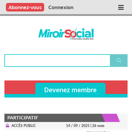
Aller
Qui sommes nous ?
Vous publiez
Nous publions
Contactez-nous
Abonnez-vous
Connexion
Main
au
contenu
navigation
principal
Rechercher
Devenez membre
PARTICIPATIF
ACCÈS PUBLIC
14 / 09 / 2025
| 26 vues
Hervé Guindé /