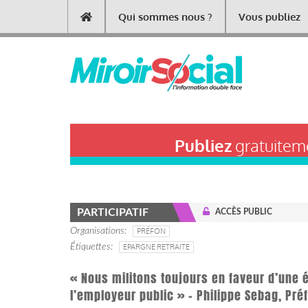
Aller
Qui sommes nous ?
Vous publiez
Main
au
contenu
navigation
principal
Publiez
gratuiteme
PARTICIPATIF
ACCÈS PUBLIC
Organisations
PRÉFON
Étiquettes
EPARGNE RETRAITE
« Nous militons toujours en faveur d’une 
l’employeur public » - Philippe Sebag, Pré