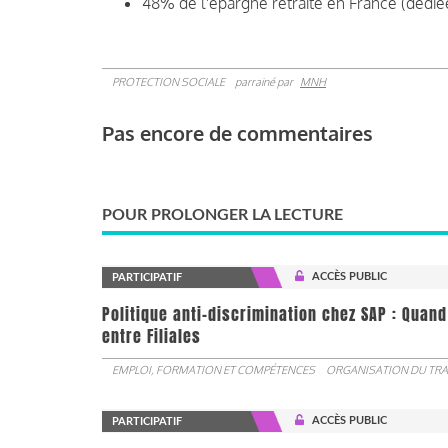
48% de l'épargne retraite en France (dédié
PROTECTION SOCIALE
parrainé par
MNH
Pas encore de commentaires
POUR PROLONGER LA LECTURE
ACCÈS PUBLIC
PARTICIPATIF
Politique anti-discrimination chez SAP : Quand
entre Filiales
EMPLOI, FORMATION ET COMPÉTENCES
ORGANISATION DU TRA
ACCÈS PUBLIC
PARTICIPATIF