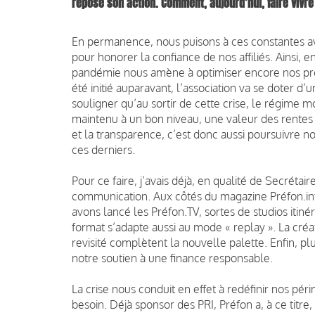
repose son action. Comment,
aujourd’hui, faire vivr
En permanence, nous puisons à ces constantes av
pour honorer la confiance de nos affiliés. Ainsi, e
pandémie nous amène à optimiser encore nos pro
été initié auparavant, l’association va se doter d’
souligner qu’au sortir de cette crise, le régime 
maintenu à un bon niveau, une valeur des rentes 
et la transparence, c’est donc aussi poursuivre n
ces derniers.
Pour ce faire, j’avais déjà, en qualité de Secrétai
communication. Aux côtés du magazine Préfon.in
avons lancé les Préfon.TV, sortes de studios itinér
format s’adapte aussi au mode « replay ». La créa
revisité complètent la nouvelle palette. Enfin, p
notre soutien à une finance responsable.
La crise nous conduit en effet à redéfinir nos périm
besoin. Déjà sponsor des PRI, Préfon a, à ce titre