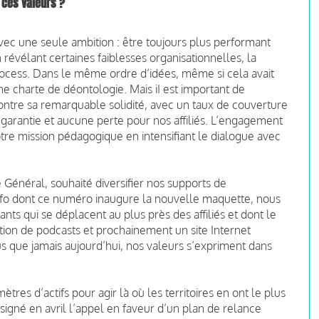
e ces valeurs ?
ec une seule ambition : être toujours plus performant
n révélant certaines faiblesses organisationnelles, la
cess. Dans le même ordre d’idées, même si cela avait
une charte de déontologie. Mais iI est important de
montre sa remarquable solidité, avec un taux de couverture
garantie et aucune perte pour nos affiliés. L’engagement
otre mission pédagogique en intensifiant le dialogue avec
re Général, souhaité diversifier nos supports de
fo dont ce numéro inaugure la nouvelle maquette, nous
ants qui se déplacent au plus près des affiliés et dont le
tion de podcasts et prochainement un site Internet
lus que jamais aujourd’hui, nos valeurs s’expriment dans
ètres d’actifs pour agir là où les territoires en ont le plus
, signé en avril l’appel en faveur d’un plan de relance