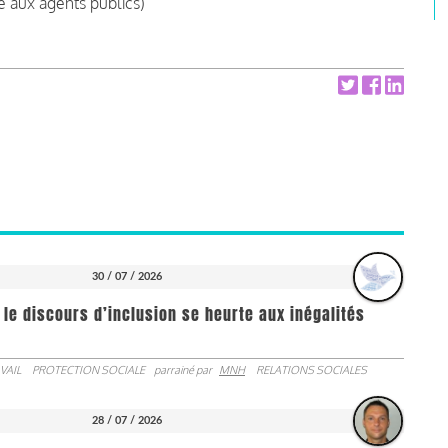
e aux agents publics)
30 / 07 / 2026
 le discours d’inclusion se heurte aux inégalités
VAIL
PROTECTION SOCIALE
parrainé par
MNH
RELATIONS SOCIALES
28 / 07 / 2026