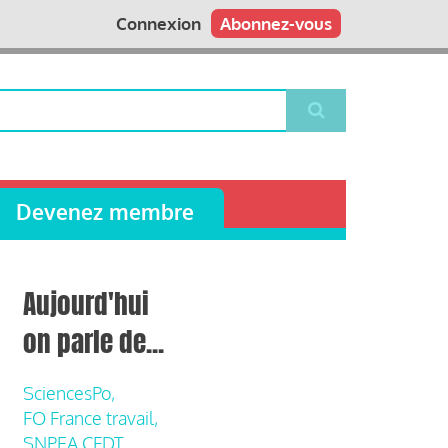
Connexion
Abonnez-vous
Devenez membre
Aujourd'hui
on parle de...
SciencesPo,
FO France travail,
SNPEA CFDT