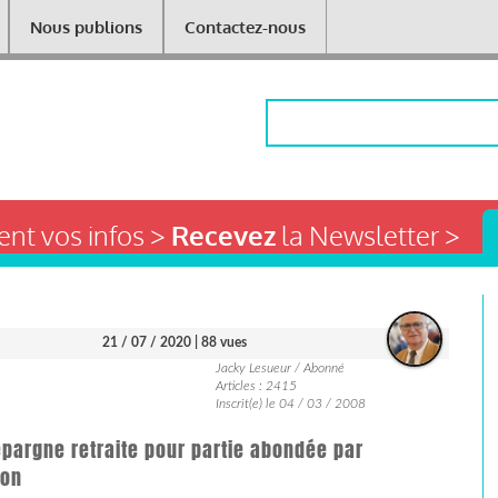
Nous publions
Contactez-nous
Rechercher
nt vos infos >
Recevez
la Newsletter >
21 / 07 / 2020
| 88 vues
Jacky Lesueur / Abonné
Articles : 2415
Inscrit(e) le 04 / 03 / 2008
épargne retraite pour partie abondée par
fon