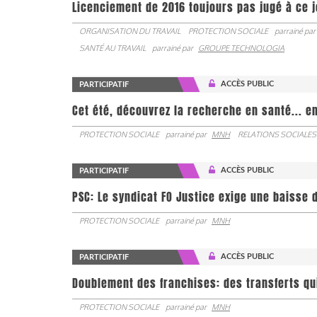
Licenciement de 2016 toujours pas jugé à ce 
ORGANISATION DU TRAVAIL
PROTECTION SOCIALE
parrainé par
SANTÉ AU TRAVAIL
parrainé par
GROUPE TECHNOLOGIA
ACCÈS PUBLIC
PARTICIPATIF
Cet été, découvrez la recherche en santé... en
PROTECTION SOCIALE
parrainé par
MNH
RELATIONS SOCIALES
ACCÈS PUBLIC
PARTICIPATIF
PSC: Le syndicat FO Justice exige une baisse d
PROTECTION SOCIALE
parrainé par
MNH
ACCÈS PUBLIC
PARTICIPATIF
Doublement des franchises: des transferts qu
PROTECTION SOCIALE
parrainé par
MNH