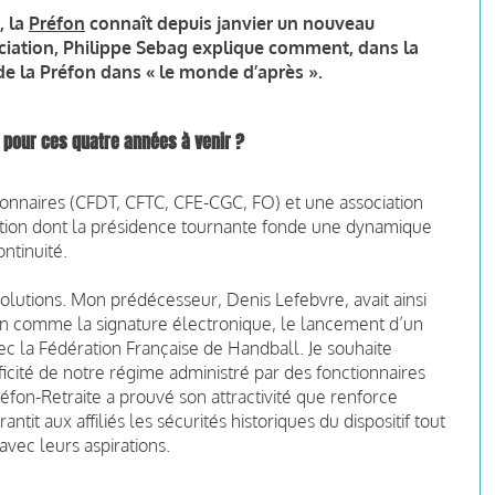
, la
Préfon
connaît depuis janvier un nouveau
ociation, Philippe Sebag explique comment, dans la
de la Préfon dans « le monde d’après ».
l pour ces
quatre années à venir ?
ionnaires (CFDT, CFTC, CFE-CGC, FO) et une association
iation dont la présidence tournante fonde une dynamique
ntinuité.
olutions. Mon prédécesseur, Denis Lefebvre, avait ainsi
n comme la signature électronique, le lancement d’un
ec la Fédération Française de Handball. Je souhaite
ificité de notre régime administré par des fonctionnaires
éfon-Retraite a prouvé son attractivité que renforce
tit aux affiliés les sécurités historiques du dispositif tout
vec leurs aspirations.