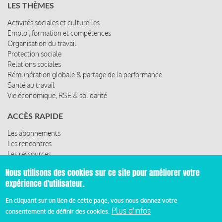
LES THÈMES
Activités sociales et culturelles
Emploi, formation et compétences
Organisation du travail
Protection sociale
Relations sociales
Rémunération globale & partage de la performance
Santé au travail
Vie économique, RSE & solidarité
ACCÈS RAPIDE
Les abonnements
Les rencontres
Les ressources
Nous utilisons des cookies sur ce site pour améliorer votre
expérience d'utilisateur.
© 2019 Miroir Social - Réalisé par
Cafffeine
En cliquant sur un lien de cette page, vous nous donnez votre
Plus d'infos
consentement de définir des cookies.
Mentions légales et condition générale d’utilisation et