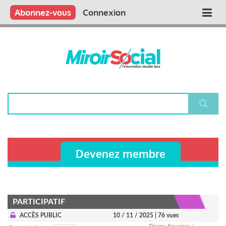
Aller
Qui sommes nous ?
Vous publiez
Nous publions
Contactez-nous
Abonnez-vous
Connexion
Main
au
contenu
navigation
principal
Rechercher
Devenez membre
PARTICIPATIF
ACCÈS PUBLIC
10 / 11 / 2025
| 76 vues
Thierry Bouvines /