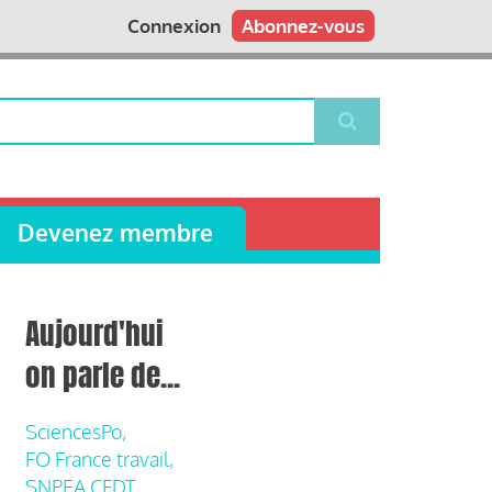
Connexion
Abonnez-vous
Devenez membre
Aujourd'hui
on parle de...
SciencesPo,
FO France travail,
SNPEA CFDT