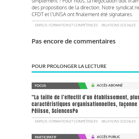
simplement ?
Pour nous, la négociation doit vra
des propositions de la direction.
Notre syndicat ne
CFDT et l'UNSA ont finalement été signataires.
EMPLOI, FORMATION ET COMPÉTENCES
RELATIONS SOCIALES
Pas encore de commentaires
POUR PROLONGER LA LECTURE
ACCÈS ABONNÉ
FOCUS
“La taille de l’effectif d’un établissement, pl
caractéristiques organisationnelles, façonne 
Pélisse, SciencesPo
EMPLOI, FORMATION ET COMPÉTENCES
RELATIONS SOCIALES
ACCÈS PUBLIC
PARTICIPATIF