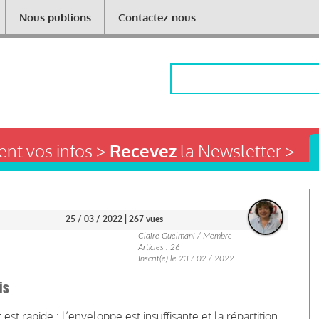
Nous publions
Contactez-nous
Rechercher
nt vos infos >
Recevez
la Newsletter >
25 / 03 / 2022
| 267 vues
Claire Guelmani / Membre
Articles : 26
Inscrit(e) le 23 / 02 / 2022
is
 est rapide : l’enveloppe est insuffisante et la répartition