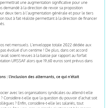
ermettrait une augmentation significative pour une
ns demandé à la direction de revoir sa proposition
our deux tiers à l’augmentation générale et pour le tiers
n tout à fait réaliste permettant à la direction de financer
iés.
uros net mensuels. L’enveloppe totale 2022 dédiée aux
’a pas évolué d’un centime !
De plus, dans cet accord
avail soient revues à la baisse par rapport au forfait
entation URSSAF alors que 19,60 euros sont prévus dans
s : l'inclusion des alternants, ce qui n’était
gocier avec les organisations syndicales ou attend-t-elle
s ?
Considère-t-elle que la question du pouvoir d’achat soit
collègues ?
Enfin, considère-t-elle les salariés, tout