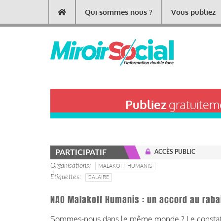
Aller
Qui sommes nous ?
Vous publiez
Main
au
contenu
navigation
principal
Publiez
gratuiteme
PARTICIPATIF
ACCÈS PUBLIC
Organisations
MALAKOFF HUMANIS
Étiquettes
SALAIRE
NAO Malakoff Humanis : un accord au raba
Sommes-nous dans le même monde ?
Le constat