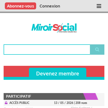
Aller
Qui sommes nous ?
Vous publiez
Nous publions
Contactez-nous
Abonnez-vous
Connexion
Main
au
contenu
navigation
principal
Rechercher
Devenez membre
PARTICIPATIF
ACCÈS PUBLIC
13 / 05 / 2026
| 208 vues
Claire Guelmani /