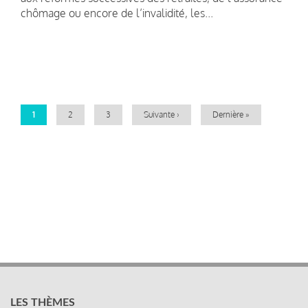
chômage ou encore de l’invalidité, les...
Pagination
Page
1
Page
2
Page
3
Page
Suivante ›
Dernière
Dernière »
courante
suivante
page
LES THÈMES