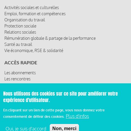
Activités sociales et culturelles
Emploi, formation et compétences
Organisation du travail
Protection sociale
Relations sociales
Rémunération globale & partage de la performance
Santé au travail
Vie économique, RSE & solidarité
ACCÈS RAPIDE
Les abonnements
Les rencontres
Les ressources
Nous utilisons des cookies sur ce site pour améliorer votre
expérience d'utilisateur.
© 2019 Miroir Social - Réalisé par
Cafffeine
En cliquant sur un lien de cette page, vous nous donnez votre
Plus d'infos
consentement de définir des cookies.
Mentions légales et condition générale d’utilisation et
Pied
d’abonnement
Oui, je suis d'accord
Non, merci