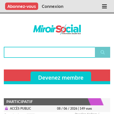
Aller
Qui sommes nous ?
Vous publiez
Nous publions
Contactez-nous
Abonnez-vous
Connexion
Main
au
contenu
navigation
principal
Rechercher
Devenez membre
PARTICIPATIF
ACCÈS PUBLIC
08 / 06 / 2026
| 149 vues
Pascaline Kerhoas /