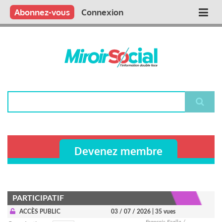
Aller
Qui sommes nous ?
Vous publiez
Nous publions
Contactez-nous
Abonnez-vous
Connexion
Main
au
contenu
navigation
principal
Rechercher
Devenez membre
PARTICIPATIF
ACCÈS PUBLIC
03 / 07 / 2026
| 35 vues
François Ecalle /