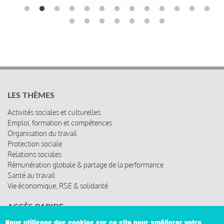
LES THÈMES
Activités sociales et culturelles
Emploi, formation et compétences
Organisation du travail
Protection sociale
Relations sociales
Rémunération globale & partage de la performance
Santé au travail
Vie économique, RSE & solidarité
ACCÈS RAPIDE
Nous utilisons des cookies sur ce site pour améliorer votre
Les abonnements