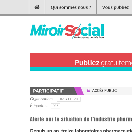
Aller
Qui sommes nous ?
Vous publiez
Main
au
contenu
navigation
principal
Publiez
gratuiteme
PARTICIPATIF
ACCÈS PUBLIC
Organisations
UNSA CHIMIE
Étiquettes
PSE
Alerte sur la situation de l’industrie pha
Depuis un an, treize laboratoires pharmaceuti