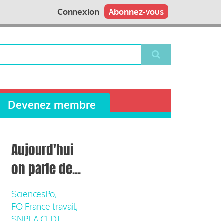
Connexion
Abonnez-vous
Devenez membre
Aujourd'hui
on parle de...
SciencesPo,
FO France travail,
SNPEA CFDT