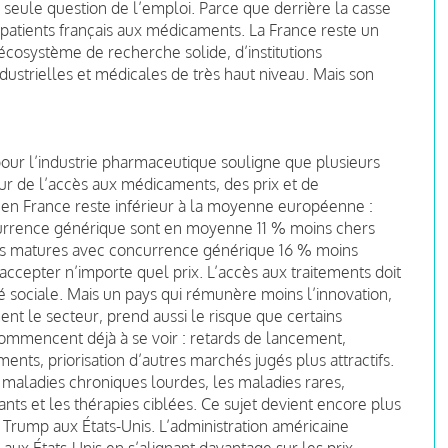
 seule question de l’emploi. Parce que derrière la casse
es patients français aux médicaments. La France reste un
 écosystème de recherche solide, d’institutions
ustrielles et médicales de très haut niveau. Mais son
pour l’industrie pharmaceutique souligne que plusieurs
our de l’accès aux médicaments, des prix et de
 en France reste inférieur à la moyenne européenne :
urrence générique sont en moyenne 11 % moins chers
s matures avec concurrence générique 16 % moins
ut accepter n’importe quel prix. L’accès aux traitements doit
 sociale. Mais un pays qui rémunère moins l’innovation,
ment le secteur, prend aussi le risque que certains
 commencent déjà à se voir : retards de lancement,
ts, priorisation d’autres marchés jugés plus attractifs.
 maladies chroniques lourdes, les maladies rares,
nts et les thérapies ciblées. Ce sujet devient encore plus
Trump aux États-Unis. L’administration américaine
ux États-Unis en s’alignant davantage sur les prix