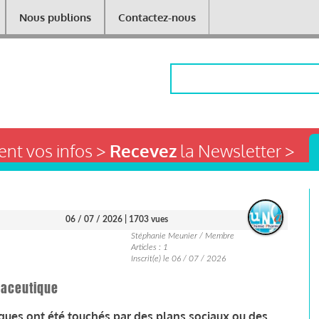
Nous publions
Contactez-nous
Rechercher
nt vos infos >
Recevez
la Newsletter >
06 / 07 / 2026
| 1703 vues
Stéphanie Meunier / Membre
Articles : 1
Inscrit(e) le 06 / 07 / 2026
rmaceutique
ques ont été touchés par des plans sociaux ou des