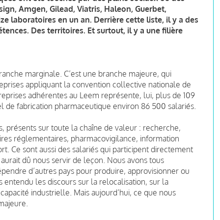
sign, Amgen, Gilead, Viatris, Haleon, Guerbet,
e laboratoires en un an. Derrière cette liste, il y a des
nces. Des territoires. Et surtout, il y a une filière
branche marginale. C’est une branche majeure, qui
eprises appliquant la convention collective nationale de
reprises adhérentes au Leem représente, lui, plus de 109
iel de fabrication pharmaceutique environ 86 500 salariés.
is, présents sur toute la chaîne de valeur : recherche,
aires réglementaires, pharmacovigilance, information
rt. Ce sont aussi des salariés qui participent directement
d aurait dû nous servir de leçon. Nous avons tous
dépendre d’autres pays pour produire, approvisionner ou
ntendu les discours sur la relocalisation, sur la
capacité industrielle. Mais aujourd’hui, ce que nous
 majeure.