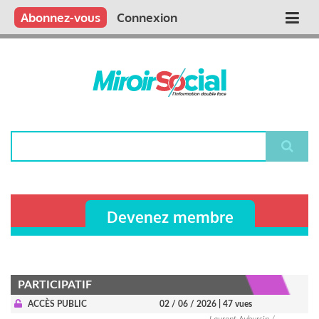
Aller
Qui sommes nous ?
Vous publiez
Nous publions
Contactez-nous
Abonnez-vous
Connexion
Main
au
contenu
navigation
principal
Rechercher
Devenez membre
PARTICIPATIF
ACCÈS PUBLIC
02 / 06 / 2026
| 47 vues
Laurent Aubursin /