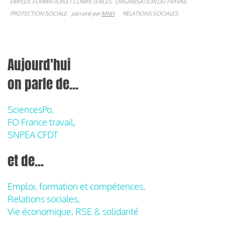
EMPLOI, FORMATION ET COMPÉTENCES
ORGANISATION DU TRAVAIL
PROTECTION SOCIALE
parrainé par
MNH
RELATIONS SOCIALES
Aujourd'hui
on parle de...
SciencesPo,
FO France travail,
SNPEA CFDT
et de...
Emploi, formation et compétences,
Relations sociales,
Vie économique, RSE & solidarité