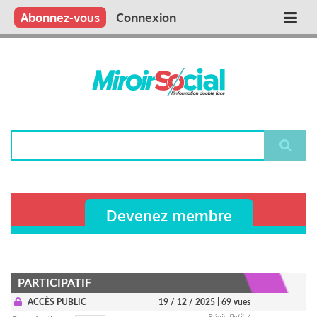
Aller
Qui sommes nous ?
Vous publiez
Nous publions
Contactez-nous
Abonnez-vous
Connexion
Main
au
contenu
navigation
principal
Rechercher
Devenez membre
PARTICIPATIF
ACCÈS PUBLIC
19 / 12 / 2025
| 69 vues
Régis Petit /