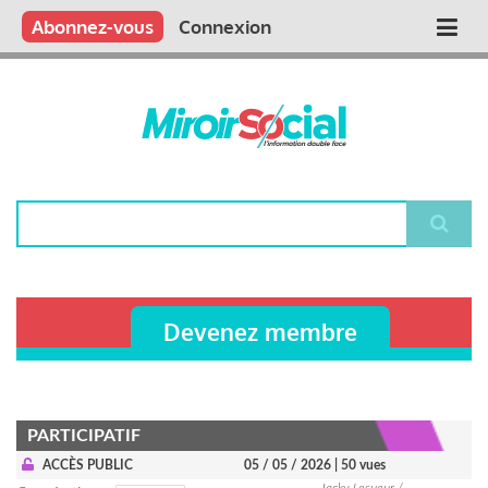
Aller
Qui sommes nous ?
Vous publiez
Nous publions
Contactez-nous
Abonnez-vous
Connexion
Main
au
contenu
navigation
principal
Rechercher
Devenez membre
PARTICIPATIF
ACCÈS PUBLIC
05 / 05 / 2026
| 50 vues
Jacky Lesueur /