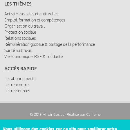
LES THÈMES
Activités sociales et culturelles
Emploi, formation et compétences
Organisation du travail
Protection sociale
Relations sociales
Rémunération globale & partage de la performance
Santé au travail
Vie économique, RSE & solidarité
ACCÈS RAPIDE
Les abonnements
Les rencontres
Les ressources
© 2019 Miroir Social - Réalisé par
Cafffeine
Nous utilisons des cookies sur ce site pour améliorer votre
Mentions légales et condition générale d’utilisation et