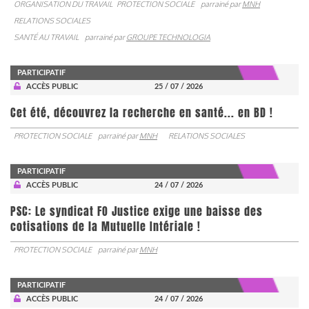
ORGANISATION DU TRAVAIL
PROTECTION SOCIALE
parrainé par
MNH
RELATIONS SOCIALES
SANTÉ AU TRAVAIL
parrainé par
GROUPE TECHNOLOGIA
PARTICIPATIF
ACCÈS PUBLIC
25 / 07 / 2026
Cet été, découvrez la recherche en santé... en BD !
PROTECTION SOCIALE
parrainé par
MNH
RELATIONS SOCIALES
PARTICIPATIF
ACCÈS PUBLIC
24 / 07 / 2026
PSC: Le syndicat FO Justice exige une baisse des
cotisations de la Mutuelle Intériale !
PROTECTION SOCIALE
parrainé par
MNH
PARTICIPATIF
ACCÈS PUBLIC
24 / 07 / 2026