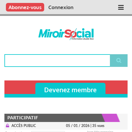
Aller
Qui sommes nous ?
Vous publiez
Nous publions
Contactez-nous
Abonnez-vous
Connexion
Main
au
contenu
navigation
principal
Rechercher
Devenez membre
PARTICIPATIF
ACCÈS PUBLIC
05 / 01 / 2026
| 35 vues
Jean Meyronneinc