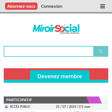
Aller
Qui sommes nous ?
Vous publiez
Nous publions
Contactez-nous
Abonnez-vous
Connexion
Main
au
contenu
navigation
principal
Rechercher
Devenez membre
PARTICIPATIF
ACCÈS PUBLIC
25 / 07 / 2024
| 171 vues
Jacky Lesueur /