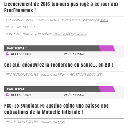
Licenciement de 2016 toujours pas jugé à ce jour aux
Prud’hommes !
ORGANISATION DU TRAVAIL
PROTECTION SOCIALE
parrainé par
MNH
RELATIONS SOCIALES
SANTÉ AU TRAVAIL
parrainé par
GROUPE TECHNOLOGIA
PARTICIPATIF
ACCÈS PUBLIC
25 / 07 / 2026
Cet été, découvrez la recherche en santé... en BD !
PROTECTION SOCIALE
parrainé par
MNH
RELATIONS SOCIALES
PARTICIPATIF
ACCÈS PUBLIC
24 / 07 / 2026
PSC: Le syndicat FO Justice exige une baisse des
cotisations de la Mutuelle Intériale !
PROTECTION SOCIALE
parrainé par
MNH