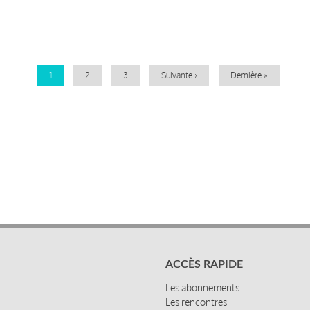
Pagination
Page
1
Page
2
Page
3
Page
Suivante ›
Dernière
Dernière »
courante
suivante
page
ACCÈS RAPIDE
Les abonnements
Les rencontres