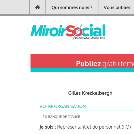
Aller
Qui sommes nous ?
Vous publiez
Main
au
contenu
navigation
principal
Publiez
gratuiteme
Gilles Kreckelbergh
VOTRE ORGANISATION
FO BANQUE DE FRANCE
Je suis :
Représentant(e) du personnel (FO)