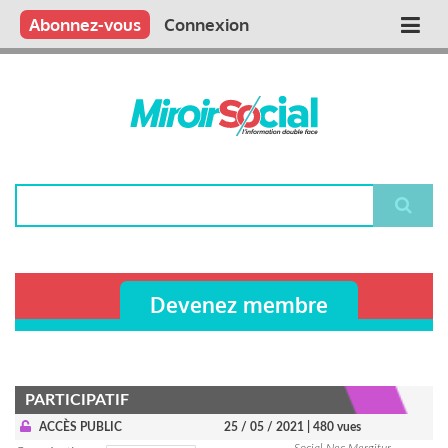
Aller
Qui sommes nous ?
Vous publiez
Nous publions
Contactez-nous
Abonnez-vous
Connexion
Main
au
contenu
navigation
principal
Rechercher
Devenez membre
PARTICIPATIF
ACCÈS PUBLIC
25 / 05 / 2021
| 480 vues
Social Nec Mergitur