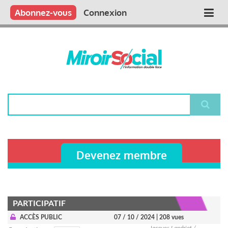
Aller
Qui sommes nous ?
Vous publiez
Nous publions
Contactez-nous
Abonnez-vous
Connexion
Main
au
contenu
navigation
principal
Rechercher
Devenez membre
PARTICIPATIF
ACCÈS PUBLIC
07 / 10 / 2024
| 208 vues
Jacques Landriot /