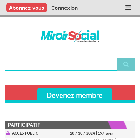
Aller
Qui sommes nous ?
Vous publiez
Nous publions
Contactez-nous
Abonnez-vous
Connexion
Main
au
contenu
navigation
principal
Rechercher
Devenez membre
PARTICIPATIF
ACCÈS PUBLIC
28 / 10 / 2024
| 197 vues
Jacky Lesueur /