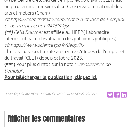
un programme transversal du Conservatoire national des
arts et métiers (Cnam)
cf: https://ceet.cnam.fr/ceet/centre-d-etudes-de-l-emploi-
et-du-travail-accueil-947519.kjsp
(**)
Célia Bouchet
est affiliée au LIEPP.( Laboratoire
interdisciplinaire d’évaluation des politiques publiques)
cf: https://www.sciencespo.fr/liepp/fr/
Elle est post-doctorante au Centre d'études de l'emploi et
du travail (CEET) depuis octobre 2023.
(***)
Pour plus d'infos sur la note "
Connaissance de
l’emploi"
:
Pour télécharger la publication, cliquez ici.
EMPLOI, FORMATION ET COMPÉTENCES
RELATIONS SOCIALES
Afficher les commentaires