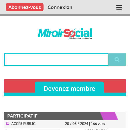
Aller
Qui sommes nous ?
Vous publiez
Nous publions
Contactez-nous
Abonnez-vous
Connexion
Main
au
contenu
navigation
principal
Rechercher
Devenez membre
PARTICIPATIF
ACCÈS PUBLIC
20 / 06 / 2024
| 166 vues
Rita CHACRA /