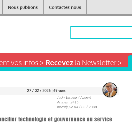
Nous publions
Contactez-nous
Rechercher
nt vos infos >
Recevez
la Newsletter >
27 / 02 / 2026
| 69 vues
Jacky Lesueur / Abonné
Articles : 2415
Inscrit(e) le 04 / 03 / 2008
ncilier technologie et gouvernance au service