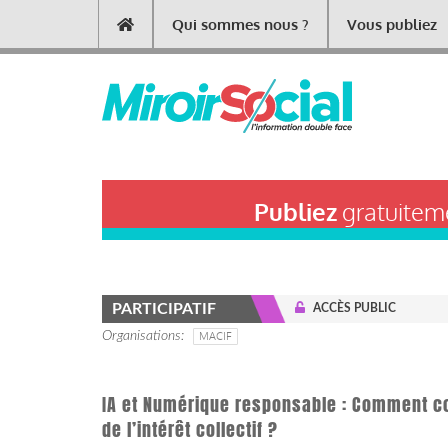
Aller
Qui sommes nous ?
Vous publiez
Main
au
contenu
navigation
principal
Publiez
gratuiteme
PARTICIPATIF
ACCÈS PUBLIC
Organisations
MACIF
IA et Numérique responsable : Comment co
de l’intérêt collectif ?