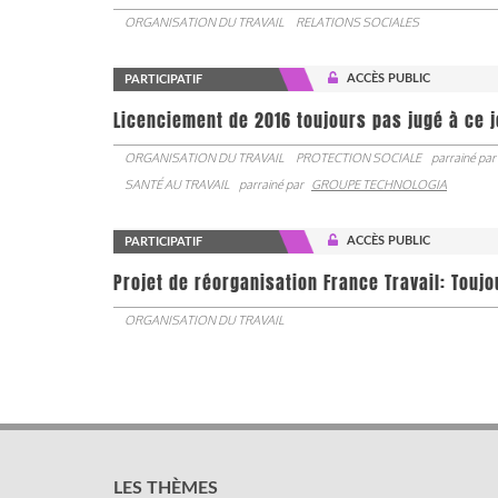
ORGANISATION DU TRAVAIL
RELATIONS SOCIALES
ACCÈS PUBLIC
PARTICIPATIF
Licenciement de 2016 toujours pas jugé à ce 
ORGANISATION DU TRAVAIL
PROTECTION SOCIALE
parrainé par
SANTÉ AU TRAVAIL
parrainé par
GROUPE TECHNOLOGIA
ACCÈS PUBLIC
PARTICIPATIF
Projet de réorganisation France Travail: Touj
ORGANISATION DU TRAVAIL
LES THÈMES