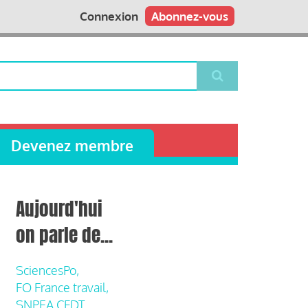
Connexion
Abonnez-vous
Devenez membre
Aujourd'hui
on parle de...
SciencesPo,
FO France travail,
SNPEA CFDT