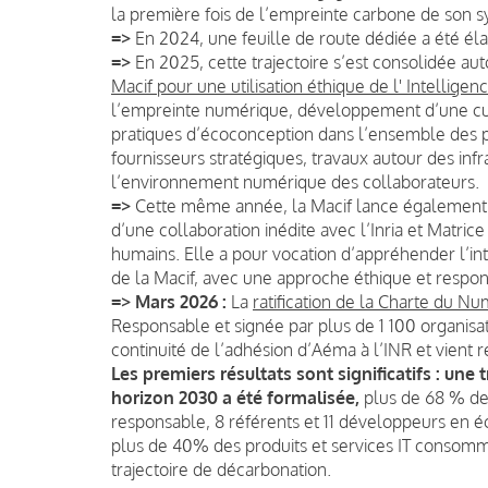
la première fois de l’empreinte carbone de son 
=>
En 2024, une feuille de route dédiée a été éla
=>
En 2025, cette trajectoire s’est consolidée au
Macif pour une utilisation éthique de l' Intelligenc
l’empreinte numérique, développement d’une cul
pratiques d’écoconception dans l’ensemble des pr
fournisseurs stratégiques, travaux autour des infr
l’environnement numérique des collaborateurs.
=>
Cette même année, la Macif lance également
d’une collaboration inédite avec l’Inria et Matric
humains. Elle a pour vocation d’appréhender l’inté
de la Macif, avec une approche éthique et respon
=> Mars 2026 :
La
ratification de la Charte du 
Responsable et signée par plus de 1 100 organisat
continuité de l’adhésion d’Aéma à l’INR et vient 
Les premiers résultats sont significatifs : une
horizon 2030 a été formalisée,
plus de 68 % des
responsable, 8 référents et 11 développeurs en éco
plus de 40% des produits et services IT consomm
trajectoire de décarbonation.