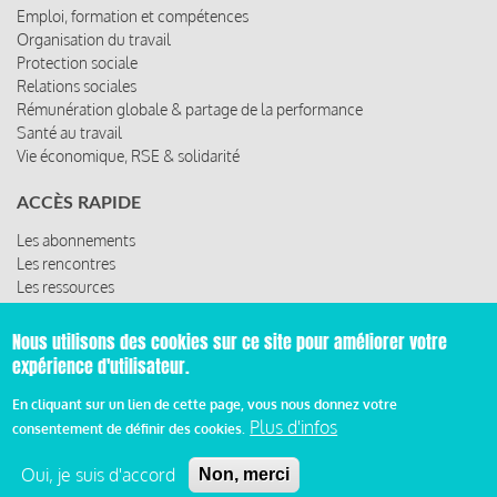
Emploi, formation et compétences
Organisation du travail
Protection sociale
Relations sociales
Rémunération globale & partage de la performance
Santé au travail
Vie économique, RSE & solidarité
ACCÈS RAPIDE
Les abonnements
Les rencontres
Les ressources
Nous utilisons des cookies sur ce site pour améliorer votre
expérience d'utilisateur.
© 2019 Miroir Social - Réalisé par
Cafffeine
En cliquant sur un lien de cette page, vous nous donnez votre
Plus d'infos
consentement de définir des cookies.
Mentions légales et condition générale d’utilisation et
Pied
d’abonnement
Oui, je suis d'accord
Non, merci