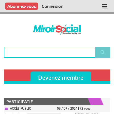
Aller
Qui sommes nous ?
Vous publiez
Nous publions
Contactez-nous
Abonnez-vous
Connexion
Main
au
contenu
navigation
principal
Rechercher
Devenez membre
PARTICIPATIF
ACCÈS PUBLIC
06 / 09 / 2024
| 72 vues
Marion Lelouvier /