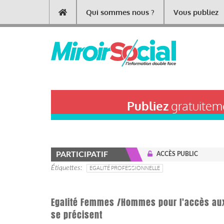
Aller
Qui sommes nous ?
Vous publiez
Main
au
contenu
navigation
principal
Publiez
gratuiteme
PARTICIPATIF
ACCÈS PUBLIC
Étiquettes
EGALITÉ PROFESSIONNELLE
Egalité Femmes /Hommes pour l'accès aux 
se précisent