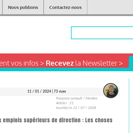
Nous publions
Contactez-nous
Rechercher
nt vos infos >
Recevez
la Newsletter >
11 / 01 / 2024
| 73 vues
Françoise Lemaulf / Membre
Articles : 21
Inscrit(e) le 22 / 07 / 2008
emplois supérieurs de direction : Les choses