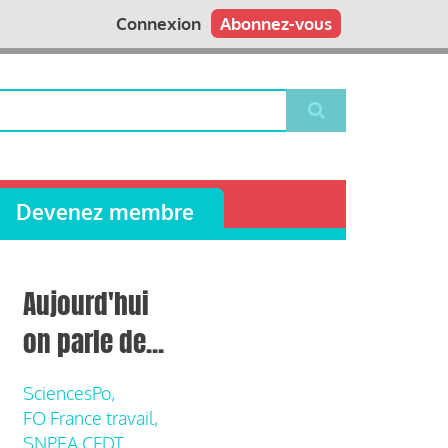
Connexion
Abonnez-vous
Devenez membre
Aujourd'hui
on parle de...
SciencesPo,
FO France travail,
SNPEA CFDT