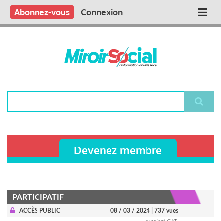
Aller
Qui sommes nous ?
Vous publiez
Nous publions
Contactez-nous
Abonnez-vous
Connexion
Main
au
contenu
navigation
principal
Rechercher
Devenez membre
PARTICIPATIF
ACCÈS PUBLIC
08 / 03 / 2024
| 737 vues
syndicat CAT-