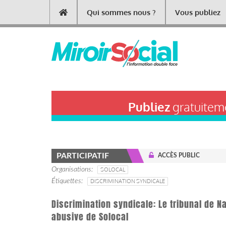
Aller
Qui sommes nous ?
Vous publiez
Main
au
contenu
navigation
principal
Publiez
gratuiteme
PARTICIPATIF
ACCÈS PUBLIC
Organisations
SOLOCAL
Étiquettes
DISCRIMINATION SYNDICALE
Discrimination syndicale: Le tribunal de N
abusive de Solocal