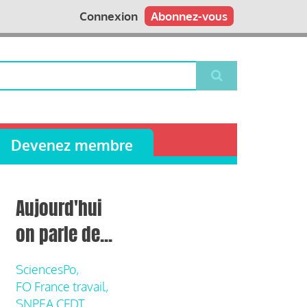
Connexion
Abonnez-vous
Devenez membre
Aujourd'hui
on parle de...
SciencesPo,
FO France travail,
SNPEA CFDT