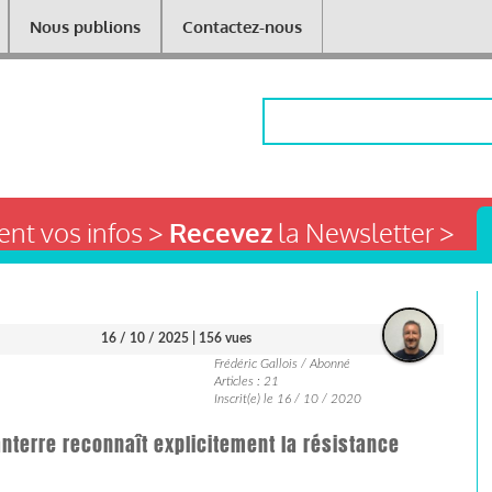
Nous publions
Contactez-nous
Rechercher
nt vos infos >
Recevez
la Newsletter >
16 / 10 / 2025
| 156 vues
Frédéric Gallois / Abonné
Articles : 21
Inscrit(e) le 16 / 10 / 2020
anterre reconnaît explicitement la résistance