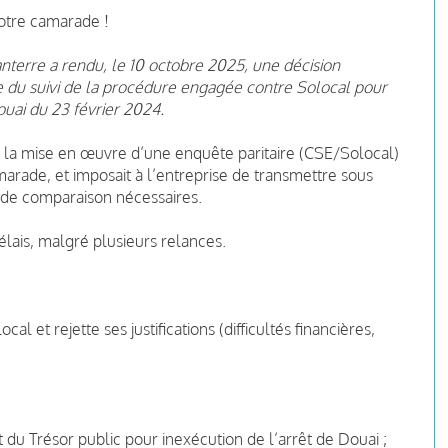
notre camarade !
Nanterre a rendu, le 10 octobre 2025, une décision
e du suivi de la procédure engagée contre Solocal pour
ouai du 23 février 2024.
é la mise en œuvre d’une enquête paritaire (CSE/Solocal)
marade, et imposait à l’entreprise de transmettre sous
 de comparaison nécessaires.
élais, malgré plusieurs relances.
al et rejette ses justifications (difficultés financières,
fit du Trésor public pour inexécution de l’arrêt de Douai ;