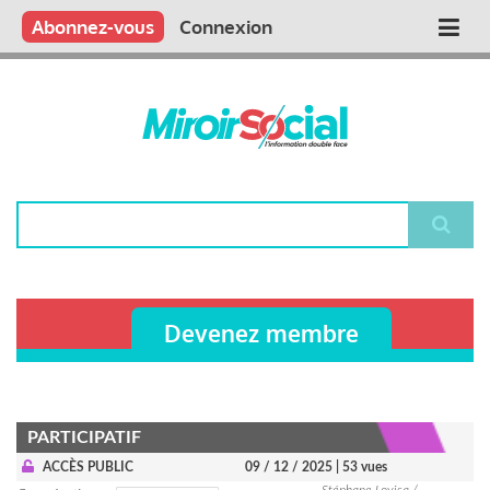
Aller
Qui sommes nous ?
Vous publiez
Nous publions
Contactez-nous
Abonnez-vous
Connexion
Main
au
contenu
navigation
principal
Rechercher
Devenez membre
PARTICIPATIF
ACCÈS PUBLIC
09 / 12 / 2025
| 53 vues
Stéphane Lovisa /