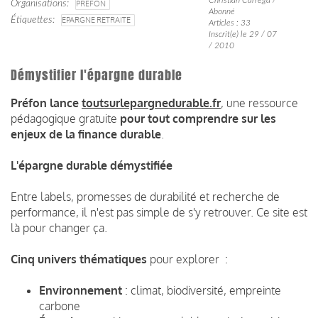
Organisations
PRÉFON
Abonné
Étiquettes
EPARGNE RETRAITE
Articles : 33
Inscrit(e) le 29 / 07
/ 2010
Démystifier l'épargne durable
Préfon lance
toutsurlepargnedurable.fr
, une ressource
pédagogique gratuite
pour tout comprendre sur les
enjeux de la finance durable
.
L'épargne durable démystifiée
Entre labels, promesses de durabilité et recherche de
performance, il n'est pas simple de s'y retrouver. Ce site est
là pour changer ça.
Cinq univers thématiques
pour explorer :
Environnement
: climat, biodiversité, empreinte
carbone