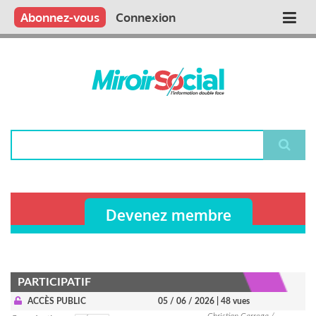
Aller
Qui sommes nous ?
Vous publiez
Nous publions
Contactez-nous
Abonnez-vous
Connexion
Main
au
contenu
navigation
principal
Rechercher
Devenez membre
PARTICIPATIF
ACCÈS PUBLIC
05 / 06 / 2026
| 48 vues
Christian Carrega /