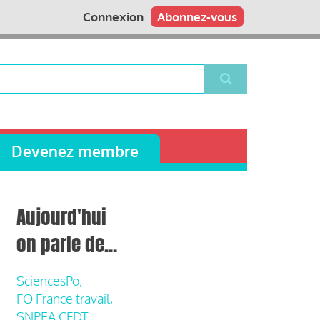
Connexion
Abonnez-vous
Devenez membre
Aujourd'hui
on parle de...
SciencesPo,
FO France travail,
SNPEA CFDT