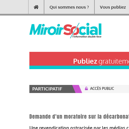
Aller
Qui sommes nous ?
Vous publiez
Main
au
contenu
navigation
principal
Publiez
gratuiteme
PARTICIPATIF
ACCÈS PUBLIC
Demande d'un moratoire sur la décarbonat
Une revendication ostracisée par les médias c