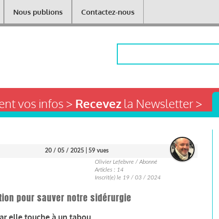
Nous publions
Contactez-nous
Rechercher
nt vos infos >
Recevez
la Newsletter >
20 / 05 / 2025
| 59 vues
Olivier Lefebvre / Abonné
Articles : 14
Inscrit(e) le 19 / 03 / 2024
ion pour sauver notre sidérurgie
ar elle touche à un tabou