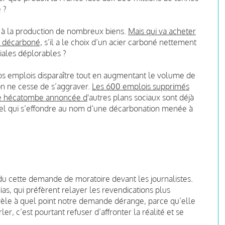
 ?
el à la production de nombreux biens.
Mais qui va acheter
st décarboné,
s’il a le choix d’un acier carboné nettement
iales déplorables ?
 nos emplois disparaître tout en augmentant le volume de
on ne cesse de s’aggraver.
Les 600 emplois supprimés
une hécatombe annoncée d
'autres plans sociaux sont déjà
riel qui s’effondre au nom d’une décarbonation menée à
du cette demande de moratoire devant les journalistes.
as, qui préfèrent relayer les revendications plus
révèle à quel point notre demande dérange, parce qu’elle
ler, c’est pourtant refuser d’affronter la réalité et se