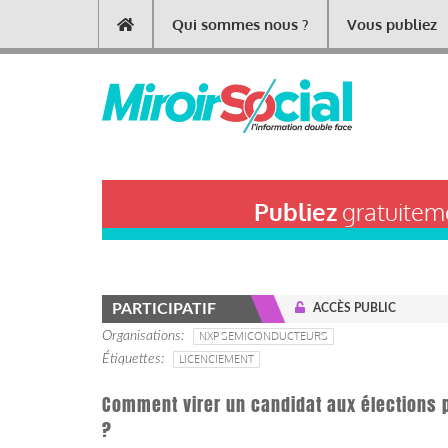
Aller
Qui sommes nous ?
Vous publiez
Main
au
contenu
navigation
principal
Publiez
gratuiteme
PARTICIPATIF
ACCÈS PUBLIC
Organisations
NXP SEMICONDUCTEURS
Étiquettes
LICENCIEMENT
Comment virer un candidat aux élections p
?