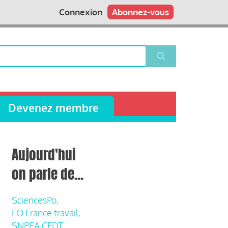
Connexion
Abonnez-vous
Devenez membre
Aujourd'hui
on parle de...
SciencesPo,
FO France travail,
SNPEA CFDT