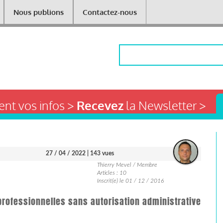
Nous publions
Contactez-nous
Rechercher
nt vos infos >
Recevez
la Newsletter >
27 / 04 / 2022
| 143 vues
Thierry Mevel / Membre
Articles : 10
Inscrit(e) le 01 / 12 / 2016
rofessionnelles sans autorisation administrative