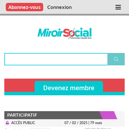
Aller
Qui sommes nous ?
Vous publiez
Nous publions
Contactez-nous
Abonnez-vous
Connexion
Main
au
contenu
navigation
principal
Rechercher
Devenez membre
PARTICIPATIF
ACCÈS PUBLIC
07 / 02 / 2025
| 79 vues
Valentin Rodriguez