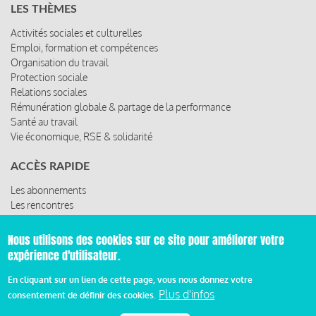
LES THÈMES
Activités sociales et culturelles
Emploi, formation et compétences
Organisation du travail
Protection sociale
Relations sociales
Rémunération globale & partage de la performance
Santé au travail
Vie économique, RSE & solidarité
ACCÈS RAPIDE
Les abonnements
Les rencontres
Les ressources
Nous utilisons des cookies sur ce site pour améliorer votre
expérience d'utilisateur.
© 2019 Miroir Social - Réalisé par
Cafffeine
En cliquant sur un lien de cette page, vous nous donnez votre
Plus d'infos
consentement de définir des cookies.
Mentions légales et condition générale d’utilisation et