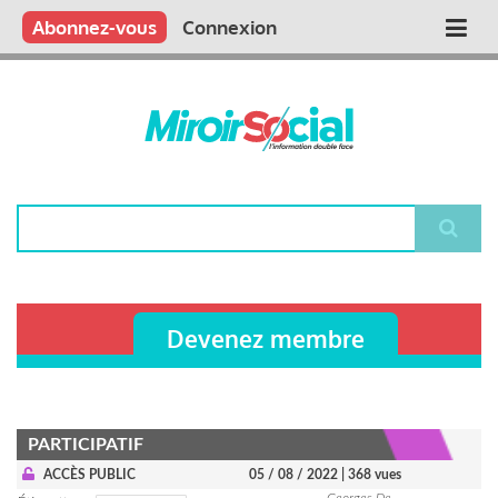
Aller
Qui sommes nous ?
Vous publiez
Nous publions
Contactez-nous
Abonnez-vous
Connexion
Main
au
contenu
navigation
principal
Rechercher
Devenez membre
PARTICIPATIF
ACCÈS PUBLIC
05 / 08 / 2022
| 368 vues
Georges De