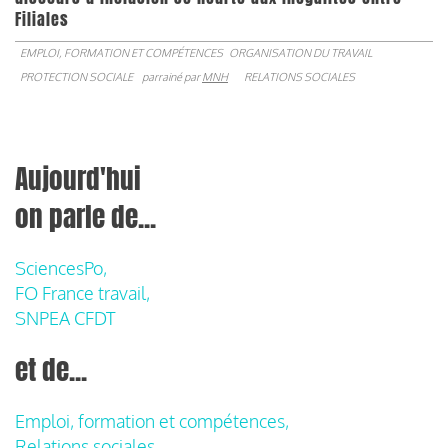
Filiales
EMPLOI, FORMATION ET COMPÉTENCES
ORGANISATION DU TRAVAIL
PROTECTION SOCIALE
parrainé par
MNH
RELATIONS SOCIALES
Aujourd'hui
on parle de...
SciencesPo,
FO France travail,
SNPEA CFDT
et de...
Emploi, formation et compétences,
Relations sociales,