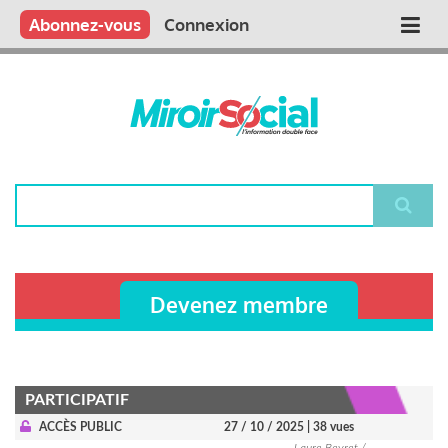
Aller
Qui sommes nous ?
Vous publiez
Nous publions
Contactez-nous
Abonnez-vous
Connexion
Main
au
contenu
navigation
principal
Rechercher
Devenez membre
PARTICIPATIF
ACCÈS PUBLIC
27 / 10 / 2025
| 38 vues
Laure Beyret /