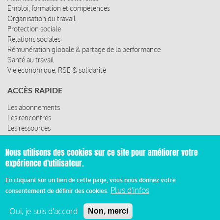
Emploi, formation et compétences
Organisation du travail
Protection sociale
Relations sociales
Rémunération globale & partage de la performance
Santé au travail
Vie économique, RSE & solidarité
ACCÈS RAPIDE
Les abonnements
Les rencontres
Les ressources
Nous utilisons des cookies sur ce site pour améliorer votre
expérience d'utilisateur.
© 2019 Miroir Social - Réalisé par
Cafffeine
En cliquant sur un lien de cette page, vous nous donnez votre
Plus d'infos
consentement de définir des cookies.
Mentions légales et condition générale d’utilisation et
Pied
d’abonnement
Oui, je suis d'accord
Non, merci