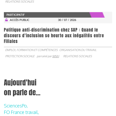
RELATIONS SOCIALES
PARTICIPATIF
ACCÈS PUBLIC
30 / 07 / 2026
Politique anti-discrimination chez SAP : Quand le
discours d’inclusion se heurte aux inégalités entre
Filiales
EMPLOI, FORMATION ET COMPÉTENCES
ORGANISATION DU TRAVAIL
PROTECTION SOCIALE
parrainé par
MNH
RELATIONS SOCIALES
Aujourd'hui
on parle de...
SciencesPo,
FO France travail,