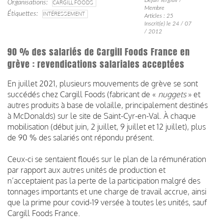
Organisations
CARGILL FOODS
Membre
Étiquettes
INTÉRESSEMENT
Articles : 25
Inscrit(e) le 24 / 07
/ 2012
90 % des salariés de Cargill Foods France en
grève : revendications salariales acceptées
En juillet 2021, plusieurs mouvements de grève se sont
succédés chez Cargill Foods (fabricant de «
nuggets
» et
autres produits à base de volaille, principalement destinés
à McDonalds) sur le site de Saint-Cyr-en-Val. À chaque
mobilisation (début juin, 2 juillet, 9 juillet et 12 juillet), plus
de 90 % des salariés ont répondu présent.
Ceux-ci se sentaient floués sur le plan de la rémunération
par rapport aux autres unités de production et
n’acceptaient pas la perte de la participation malgré des
tonnages importants et une charge de travail accrue, ainsi
que la prime pour covid-19 versée à toutes les unités, sauf
Cargill Foods France.