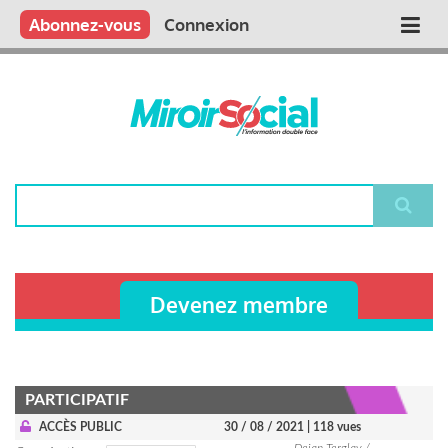
Aller
Qui sommes nous ?
Vous publiez
Nous publions
Contactez-nous
Abonnez-vous
Connexion
Main
au
contenu
navigation
principal
Rechercher
Devenez membre
PARTICIPATIF
ACCÈS PUBLIC
30 / 08 / 2021
| 118 vues
Dejan Terglav /