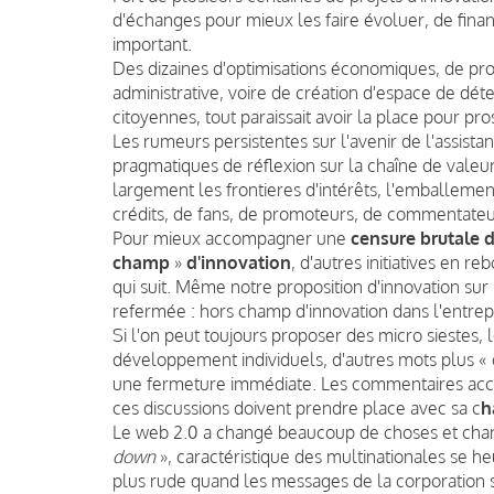
d'échanges pour mieux les faire évoluer, de fi
important.
Des dizaines d'optimisations économiques, de pro
administrative, voire de création d'espace de déte
citoyennes, tout paraissait avoir la place pour pros
Les rumeurs persistentes sur l'avenir de l'assistan
pragmatiques de réflexion sur la chaîne de valeur 
largement les frontieres d'intérêts, l'emballement
crédits, de fans, de promoteurs, de commentateur
Pour mieux accompagner une
censure brutale 
champ
»
d'innovation
, d'autres initiatives en 
qui suit. Même notre proposition d'innovation s
refermée : hors champ d'innovation dans l'entrep
Si l'on peut toujours proposer des micro siestes,
développement individuels, d'autres mots plus «
une fermeture immédiate. Les commentaires acc
ces discussions doivent prendre place avec sa c
h
Le web 2.0 a changé beaucoup de choses et cha
down
», caractéristique des multinationales se h
plus rude quand les messages de la corporation so