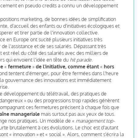
nancement en pseudo credits a connu un développement
positions marketing, de bonnes idées de simplification
nte, d'accueil des enfants ou d'initiatives écologiques et
perer et tirer partie de l'innovation collective.
ce en Europe ont sucité plusieurs initiatives très
de l'assistance et de ses salariés. Dépassant très
 est réel du côté des salariés avec des milliers de
s qui envoient l'idée en tête du
hit parade
.
de
«
fermeture
»
de l'initiative, comme étant
«
hors
rebond tentent d'émerger, pour être fermées dans l'heure
ur la gouvernance des innovations est immédiatement
rise.
 le développement du télétravail, des pratiques de
 dangereux » ou des progressions trop rapides génèrent
ompagnant ces fermetures précisent à chaque fois que
aîne manageriale
mais surtout pas aux yeux de tous.
nge nos pratiques. Un modèle de «
management top-
eurte brutalement à ces évolutions. Le choc est d'autant
nt « innovation » et « social ». Alors, comment s'écrira la