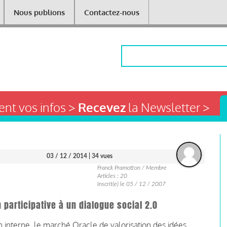
Nous publions
Contactez-nous
Rechercher
nt vos infos >
Recevez
la Newsletter >
03 / 12 / 2014
| 34 vues
Franck Pramotton / Membre
Articles : 20
Inscrit(e) le 05 / 12 / 2007
n participative à un dialogue social 2.0
n interne, le marché Oracle de valorisation des idées,