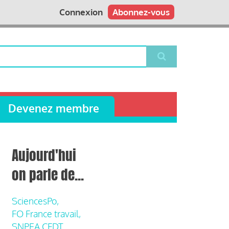
Connexion
Abonnez-vous
Devenez membre
Aujourd'hui
on parle de...
SciencesPo,
FO France travail,
SNPEA CFDT