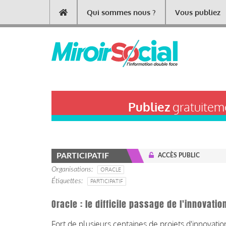
Aller
Qui sommes nous ?
Vous publiez
Main
au
contenu
navigation
principal
Publiez
gratuiteme
PARTICIPATIF
ACCÈS PUBLIC
Organisations
ORACLE
Étiquettes
PARTICIPATIF
Oracle : le difficile passage de l'innovatio
Fort de plusieurs centaines de projets d'innovatio