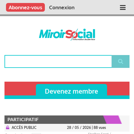
Aller
Qui sommes nous ?
Vous publiez
Nous publions
Contactez-nous
Abonnez-vous
Connexion
Main
au
contenu
navigation
principal
Rechercher
Devenez membre
PARTICIPATIF
ACCÈS PUBLIC
28 / 05 / 2026
| 88 vues
Stephen Soret /