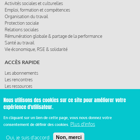
Activités sociales et culturelles
Emploi, formation et compétences
Organisation du travail
Protection sociale
Relations sociales
Rémunération globale & partage de la performance
Santé au travail
Vie économique, RSE & solidarité
ACCÈS RAPIDE
Les abonnements
Les rencontres
Les ressources
Nous utilisons des cookies sur ce site pour améliorer votre
expérience d'utilisateur.
© 2019 Miroir Social - Réalisé par
Cafffeine
En cliquant sur un lien de cette page, vous nous donnez votre
Plus d'infos
consentement de définir des cookies.
Mentions légales et condition générale d’utilisation et
Pied
d’abonnement
Oui, je suis d'accord
Non, merci