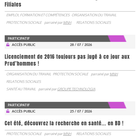
Filiales
EMPLOI, FORMATION ET COMPÉTENCES
ORGANISATION DU TRAVAIL
PROTECTION SOCIALE
parrainé par
MNH
RELATIONS SOCIALES
PARTICIPATIF
ACCÈS PUBLIC
28 / 07 / 2026
Licenciement de 2016 toujours pas jugé à ce jour aux
Prud’hommes !
ORGANISATION DU TRAVAIL
PROTECTION SOCIALE
parrainé par
MNH
RELATIONS SOCIALES
SANTÉ AU TRAVAIL
parrainé par
GROUPE TECHNOLOGIA
PARTICIPATIF
ACCÈS PUBLIC
25 / 07 / 2026
Cet été, découvrez la recherche en santé... en BD !
PROTECTION SOCIALE
parrainé par
MNH
RELATIONS SOCIALES