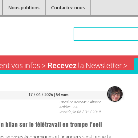
Nous publions
Contactez-nous
Rechercher
nt vos infos >
Recevez
la Newsletter >
17 / 04 / 2026
| 54 vues
Pascaline Kerhoas / Abonné
Articles : 34
Inscrit(e) le 08 / 01 / 2019
 bilan sur le télétravail en trompe l'oeil
es services économiques et financiers s’est tenue la