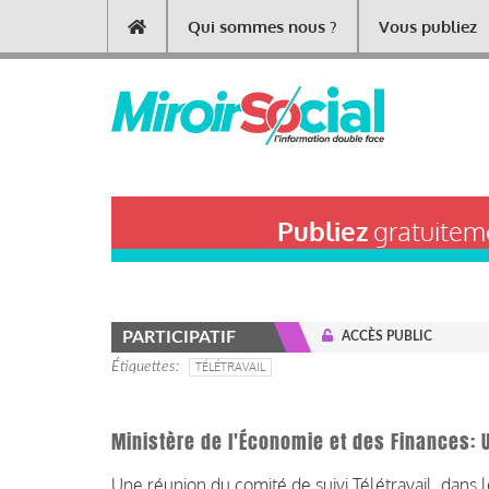
Aller
Qui sommes nous ?
Vous publiez
Main
au
contenu
navigation
principal
Publiez
gratuiteme
PARTICIPATIF
ACCÈS PUBLIC
Étiquettes
TÉLÉTRAVAIL
Ministère de l'Économie et des Finances: Un
Une réunion du comité de suivi Télétravail dans l