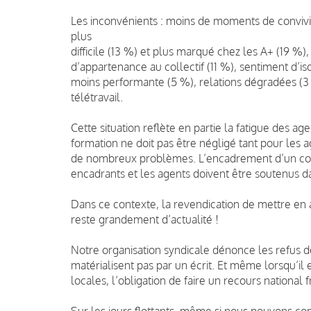
Les inconvénients : moins de moments de convivi
plus
difficile (13 %) et plus marqué chez les A+ (19 %)
d’appartenance au collectif (11 %), sentiment d’i
moins performante (5 %), relations dégradées (3 
télétravail.
Cette situation reflète en partie la fatigue des ag
formation ne doit pas être négligé tant pour les 
de nombreux problèmes. L’encadrement d’un colle
encadrants et les agents doivent être soutenus d
Dans ce contexte, la revendication de mettre en a
reste grandement d’actualité !
Notre organisation syndicale dénonce les refus de
matérialisent pas par un écrit. Et même lorsqu’il e
locales, l’obligation de faire un recours nation
Sur les jours flottants, même si nous pouvons co