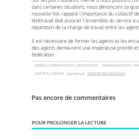
dans certaines situations, nous dénonçons sa qu
nouvelle fois rappelé l’importance du collectif d
télétravail doit associer l’ensemble du service à u
répartition de la charge de travail entre les agent
Il est nécessaire de former les agents et les enc
des agents demeurent une impérieuse priorité et 
fédération.
EMPLOI, FORMATION ET COMPÉTENCES
ORGANISATION DU TRA
SANTÉ AU TRAVAIL
parrainé par
GROUPE TECHNOLOGIA
Pas encore de commentaires
POUR PROLONGER LA LECTURE