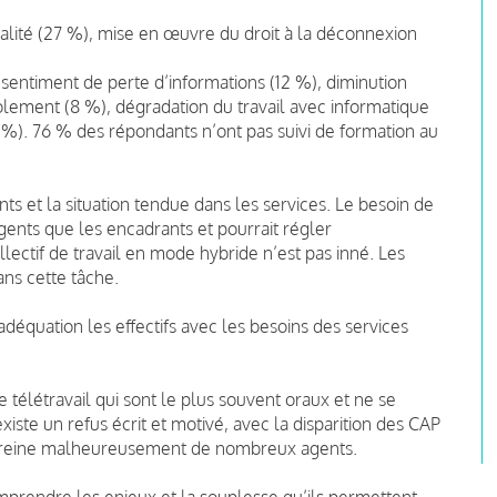
alité (27 %), mise en œuvre du droit à la déconnexion
, sentiment de perte d’informations (12 %), diminution
solement (8 %), dégradation du travail avec informatique
%). 76 % des répondants n’ont pas suivi de formation au
ents et la situation tendue dans les services. Le besoin de
agents que les encadrants et pourrait régler
ctif de travail en mode hybride n’est pas inné. Les
ans cette tâche.
déquation les effectifs avec les besoins des services
 télétravail qui sont le plus souvent oraux et ne se
xiste un refus écrit et motivé, avec la disparition des CAP
al freine malheureusement de nombreux agents.
mprendre les enjeux et la souplesse qu’ils permettent