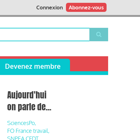
Connexion
Abonnez-vous
Devenez membre
Aujourd'hui
on parle de...
SciencesPo,
FO France travail,
SNPEA CFDT