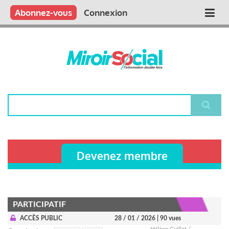
Aller
Qui sommes nous ?
Vous publiez
Nous publions
Contactez-nous
Abonnez-vous
Connexion
Main
au
contenu
navigation
principal
Rechercher
Devenez membre
PARTICIPATIF
ACCÈS PUBLIC
28 / 01 / 2026
| 90 vues
Hélène Guillet /