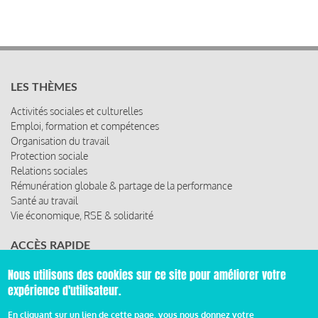
LES THÈMES
Activités sociales et culturelles
Emploi, formation et compétences
Organisation du travail
Protection sociale
Relations sociales
Rémunération globale & partage de la performance
Santé au travail
Vie économique, RSE & solidarité
ACCÈS RAPIDE
Les abonnements
Nous utilisons des cookies sur ce site pour améliorer votre
Les rencontres
expérience d'utilisateur.
Les ressources
En cliquant sur un lien de cette page, vous nous donnez votre