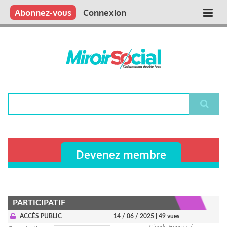
Aller
Qui sommes nous ?
Vous publiez
Nous publions
Contactez-nous
Abonnez-vous
Connexion
Main
au
contenu
navigation
principal
Rechercher
Devenez membre
PARTICIPATIF
ACCÈS PUBLIC
14 / 06 / 2025
| 49 vues
Claude François /