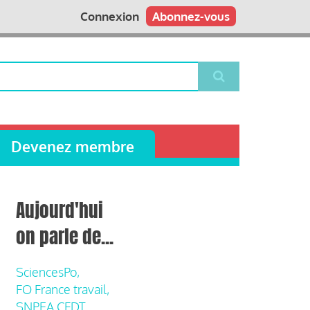
Connexion
Abonnez-vous
Devenez membre
Aujourd'hui
on parle de...
SciencesPo,
FO France travail,
SNPEA CFDT