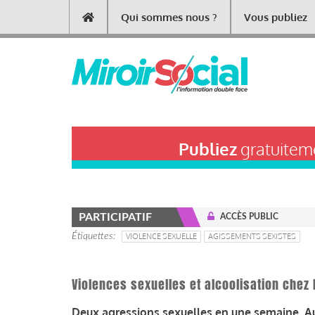
Aller
Qui sommes nous ?
Vous publiez
Main
au
contenu
navigation
principal
Publiez
gratuiteme
PARTICIPATIF
ACCÈS PUBLIC
Étiquettes
VIOLENCE SEXUELLE
AGISSEMENTS SEXISTES
Violences sexuelles et alcoolisation chez 
Deux agressions sexuelles en une semaine. A