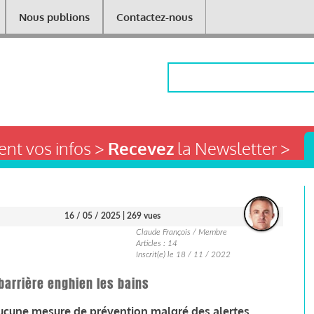
Nous publions
Contactez-nous
Rechercher
nt vos infos >
Recevez
la Newsletter >
16 / 05 / 2025
| 269 vues
Claude François / Membre
Articles : 14
Inscrit(e) le 18 / 11 / 2022
barrière enghien les bains
ucune mesure de prévention malgré des alertes