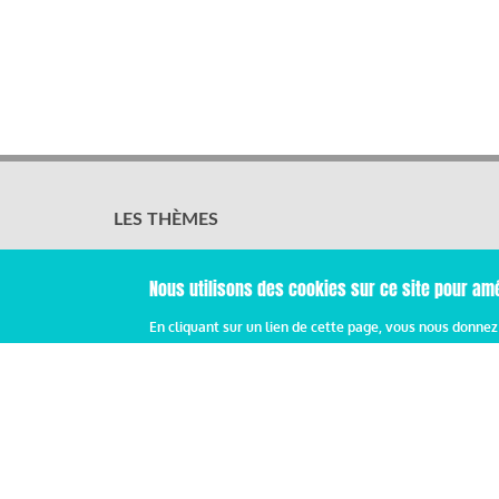
LES THÈMES
Activités sociales et culturelles
Emploi, formation et compétences
Nous utilisons des cookies sur ce site pour amé
Organisation du travail
Protection sociale
En cliquant sur un lien de cette page, vous nous donne
Relations sociales
Rémunération globale & partage de la performance
Santé au travail
Vie économique, RSE & solidarité