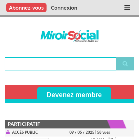
Aller
Qui sommes nous ?
Vous publiez
Nous publions
Contactez-nous
Abonnez-vous
Connexion
Main
au
contenu
navigation
principal
Rechercher
Devenez membre
PARTICIPATIF
ACCÈS PUBLIC
09 / 05 / 2025
| 58 vues
Hélène Guillet /