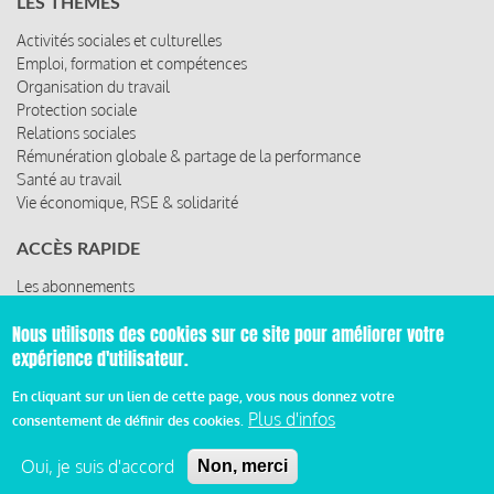
LES THÈMES
Activités sociales et culturelles
Emploi, formation et compétences
Organisation du travail
Protection sociale
Relations sociales
Rémunération globale & partage de la performance
Santé au travail
Vie économique, RSE & solidarité
ACCÈS RAPIDE
Les abonnements
Les rencontres
Nous utilisons des cookies sur ce site pour améliorer votre
Les ressources
expérience d'utilisateur.
En cliquant sur un lien de cette page, vous nous donnez votre
Plus d'infos
consentement de définir des cookies.
© 2019 Miroir Social - Réalisé par
Cafffeine
Oui, je suis d'accord
Non, merci
Mentions légales et condition générale d’utilisation et
d’abonnement