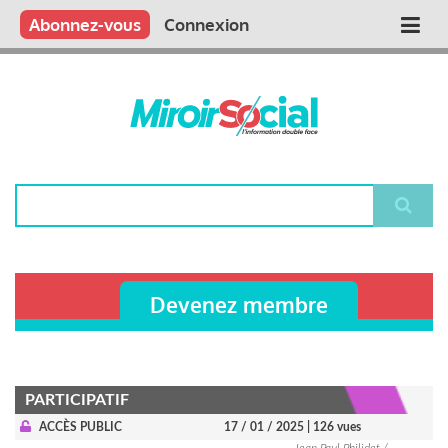
Aller
Qui sommes nous ?
Vous publiez
Nous publions
Contactez-nous
Abonnez-vous
Connexion
Main
au
contenu
navigation
principal
Rechercher
Devenez membre
PARTICIPATIF
ACCÈS PUBLIC
17 / 01 / 2025
| 126 vues
Jean Paul Philidet /