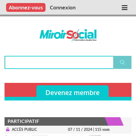
Aller
Qui sommes nous ?
Vous publiez
Nous publions
Contactez-nous
Abonnez-vous
Connexion
Main
au
contenu
navigation
principal
Rechercher
Devenez membre
PARTICIPATIF
ACCÈS PUBLIC
07 / 11 / 2024
| 115 vues
Laurent