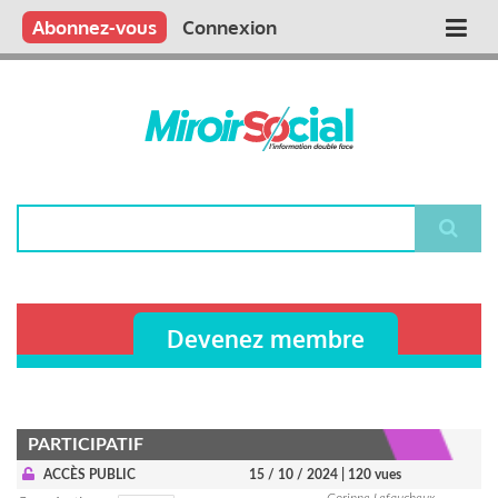
Aller
Qui sommes nous ?
Vous publiez
Nous publions
Contactez-nous
Abonnez-vous
Connexion
Main
au
contenu
navigation
principal
Rechercher
Devenez membre
PARTICIPATIF
ACCÈS PUBLIC
15 / 10 / 2024
| 120 vues
Corinne Lefaucheux