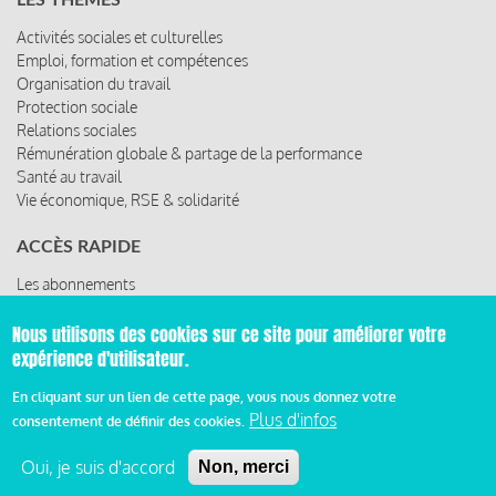
Activités sociales et culturelles
Emploi, formation et compétences
Organisation du travail
Protection sociale
Relations sociales
Rémunération globale & partage de la performance
Santé au travail
Vie économique, RSE & solidarité
ACCÈS RAPIDE
Les abonnements
Les rencontres
Les ressources
Nous utilisons des cookies sur ce site pour améliorer votre
expérience d'utilisateur.
En cliquant sur un lien de cette page, vous nous donnez votre
Plus d'infos
© 2019 Miroir Social - Réalisé par
Cafffeine
consentement de définir des cookies.
Oui, je suis d'accord
Non, merci
Mentions légales et condition générale d’utilisation et
d’abonnement