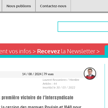
Nous publions
Contactez-nous
Rechercher
nt vos infos >
Recevez
la Newsletter >
14 / 08 / 2024
| 79 vues
Laurent Rescanieres / Membre
Articles : 44
Inscrit(e) le 30 / 05 / 2022
 première victoire de l’intersyndicale
 la cession des marques Poulain et 1848 pour