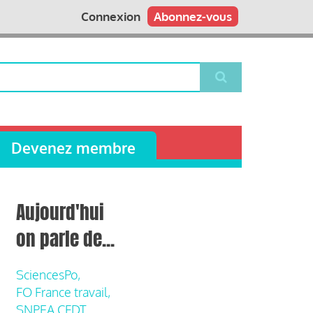
Connexion
Abonnez-vous
Devenez membre
Aujourd'hui
on parle de...
SciencesPo,
FO France travail,
SNPEA CFDT