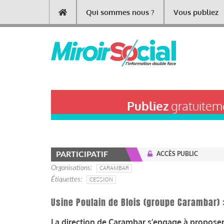
Aller
Qui sommes nous ?
Vous publiez
Main
au
contenu
navigation
principal
Publiez
gratuiteme
PARTICIPATIF
ACCÈS PUBLIC
Organisations
CARAMBAR
Étiquettes
CESSION
Usine Poulain de Blois (groupe Carambar) :
La direction de Carambar s’engage à proposer